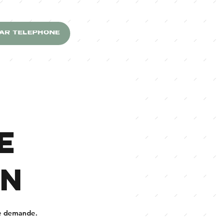
PAR TÉLÉPHONE
e
on
re demande.