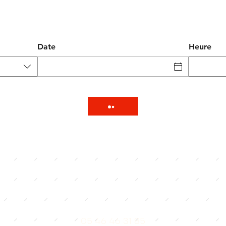
Date
Heure
Les réservations se font uniquement
par
téléphone
ou sur
instagram
te autre demande, écrivez-nous à
contact@aperta-laro
05 46 46 31 85